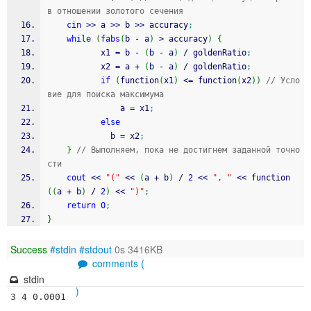
в отношении золотого сечения
cin
>>
 a 
>>
 b 
>>
 accuracy
;
while
(
fabs
(
b 
-
 a
)
>
 accuracy
)
{
		   x1 
=
 b 
-
(
b 
-
 a
)
/
 goldenRatio
;
	       x2 
=
 a 
+
(
b 
-
 a
)
/
 goldenRatio
;
if
(
function
(
x1
)
<=
 function
(
x2
)
)
// Усло
вие для поиска максимума
	           a 
=
 x1
;
else
	         b 
=
 x2
;
}
// Выполняем, пока не достигнем заданной точно
сти
cout
<<
"("
<<
(
a 
+
 b
)
/
2
<<
", "
<<
 function
(
(
a 
+
 b
)
/
2
)
<<
")"
;
return
0
;
}
Success
#stdin
#stdout
0s 3416KB
comments (
stdin
)
3 4 0.0001