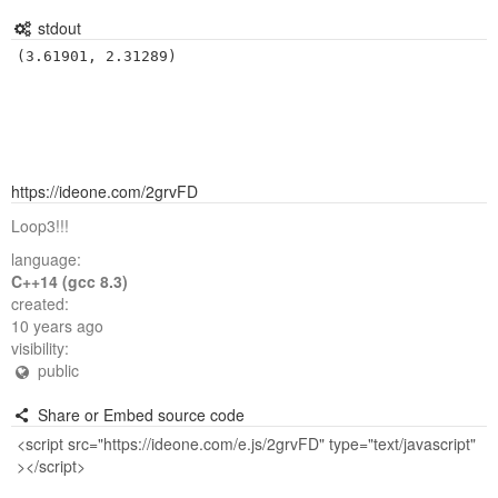
stdout
(3.61901, 2.31289)
https://ideone.com/2grvFD
Loop3!!!
language:
C++14 (gcc 8.3)
created:
10 years ago
visibility:
public
Share or Embed source code