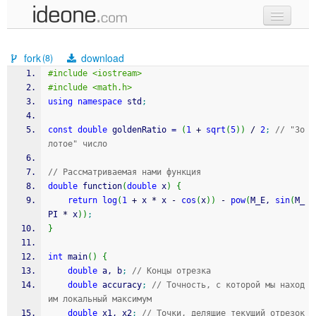
new code
fork
download
(8)
samples
#include <iostream>
#include <math.h>
recent codes
using
namespace
 std
;
sign in
const
double
 goldenRatio 
=
(
1
+
sqrt
(
5
)
)
/
2
;
// "Зо
лотое" число
// Рассматриваемая нами функция
double
 function
(
double
 x
)
{
return
log
(
1
+
 x 
*
 x 
-
cos
(
x
)
)
-
pow
(
M_E, 
sin
(
M_
PI 
*
 x
)
)
;
}
int
 main
(
)
{
double
 a, b
;
// Концы отрезка
double
 accuracy
;
// Точность, с которой мы наход
им локальный максимум
double
 x1, x2
;
// Точки, делящие текущий отрезок 